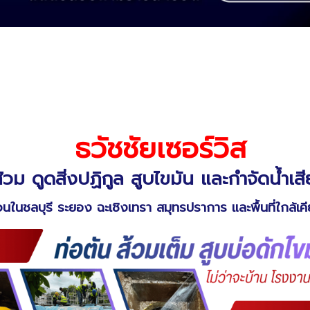
ธวัชชัยเซอร์วิส
้วม ดูดสิ่งปฏิกูล สูบไขมัน และกำจัดน้ำ
วนในชลบุรี ระยอง ฉะเชิงเทรา สมุทรปราการ และพื้นที่ใกล้เค