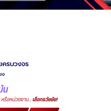
เสียครบวงจร
ียง