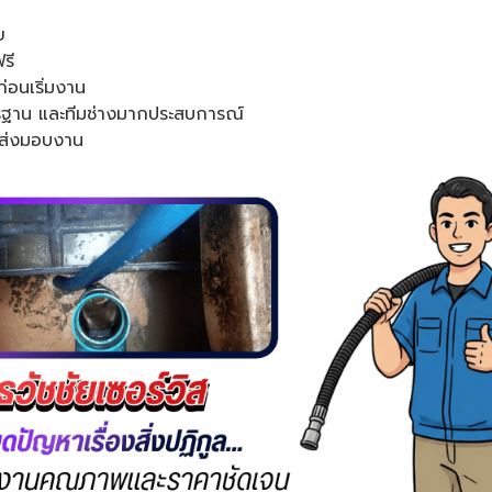
ย
รี
่อนเริ่มงาน
ตรฐาน และทีมช่างมากประสบการณ์
นส่งมอบงาน