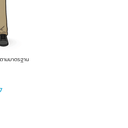
รงตามมาตรฐาน
7