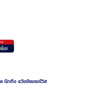
ูล
นึกถึง
ธวัชชัยเซอร์วิส