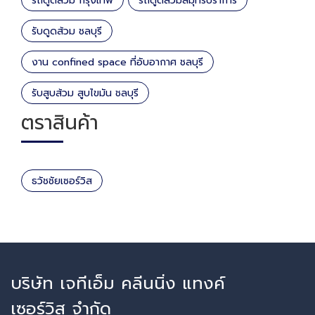
รถดูดส้วม กรุงเทพ
รถดูดส้วมสมุทรปราการ
รับดูดส้วม ชลบุรี
งาน confined space ที่อับอากาศ ชลบุรี
รับสูบส้วม สูบไขมัน ชลบุรี
ตราสินค้า
ธวัชชัยเซอร์วิส
บริษัท เจทีเอ็ม คลีนนิ่ง แทงค์
เซอร์วิส จำกัด