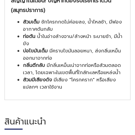
สัญญาณเตือน! ปัญหาที่ต้องรีบเรียกเราด่วน
(สมุทรปราการ)
ส้วมเต็ม
ชักโครกกดไม่ค่อยลง, น้ำไหลช้า, มีฟอง
อากาศดันกลับ
ท่อตัน
น้ำในอ่างล้างจาน/ล้างหน้า ระบายช้า, มีน้ำ
ขัง
บ่อไขมันเต็ม
มีคราบไขมันลอยหนา, ส่งกลิ่นเหม็น
ออกมาจากท่อ
กลิ่นตีกลับ
มีกลิ่นเหม็นเน่าจากท่อหรือส้วมตลอด
เวลา, โดยเฉพาะในเขตพื้นที่ใกล้ทะเลหรือแหล่งน้ำ
ส้วมมีเสียงดัง
มีเสียง "โครกคราก" หรือเสียง
แปลกๆ เวลาใช้งาน
สินค้าแนะนำ