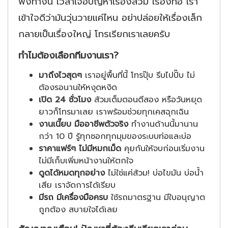
ฟังทางนี้ เวลาเจอปัญหาเรื่องส้วม เรื่องท่อ เรา
เข้าใจดีว่ามันวุ่นวายแค่ไหน อย่าปล่อยให้เรื่องเล็ก
กลายเป็นเรื่องใหญ่ โทรเรียกเราเลยครับ
ทำไมต้องเลือกทีมงานเรา?
มาถึงไวสุดๆ
เราอยู่พื้นที่นี้ โทรปุ๊บ รีบไปปั๊บ ไม่
ต้องรอนานให้หงุดหงิด
เปิด 24 ชั่วโมง
ส้วมเต็มตอนตีสอง หรือวันหยุด
ยาวก็โทรมาเลย เราพร้อมช่วยทุกเคสฉุกเฉิน
งานเนี๊ยบ มืออาชีพตัวจริง
ทำงานด้านนี้มานาน
กว่า 10 ปี รู้ทุกซอกทุกมุมของระบบท่อและบ่อ
ราคาแฟร์ๆ ไม่มีหมกเม็ด
คุยกันให้จบก่อนเริ่มงาน
ไม่มีเก็บเพิ่มหน้างานให้ตกใจ
ดูดได้หมดทุกอย่าง
ไม่ใช่แค่ส้วม! บ่อไขมัน บ่อน้ำ
เสีย เราจัดการได้เรียบ
มีรถ มีเครื่องมือครบ
ใช้รถมาตรฐาน มีใบอนุญาต
ถูกต้อง สบายใจได้เลย